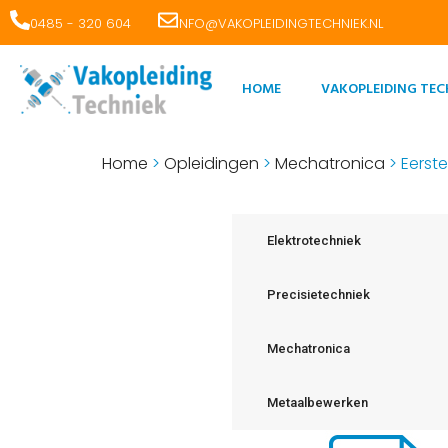
0485 - 320 604
INFO@VAKOPLEIDINGTECHNIEK.NL
HOME
VAKOPLEIDING TEC
Home
>
Opleidingen
>
Mechatronica
>
Eerst
Elektrotechniek
Precisietechniek
Mechatronica
Metaalbewerken