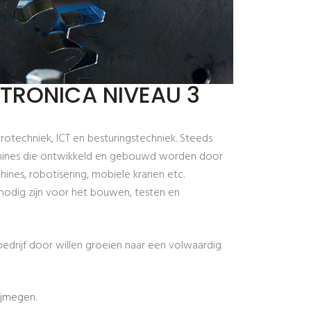
TRONICA NIVEAU 3
otechniek, ICT en besturingstechniek. Steeds
hines die ontwikkeld en gebouwd worden door
hines, robotisering, mobiele kranen etc.
 nodig zijn voor het bouwen, testen en
drijf door willen groeien naar een volwaardig
ijmegen.