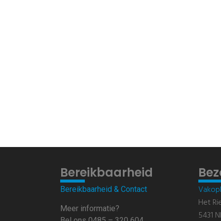
Bereikbaarheid
Bez
Vakopl
Bereikbaarheid & Contact
Het Ri
Meer informatie?
5431 N
Bel ons 0485 – 320 604