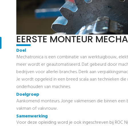
EERSTE MONTEUR MECHA
Doel
Mechatronica is een combinatie van werktuigbouw, elektr
meer wordt er geautomatiseerd. Dat gebeurd door mac
bedrijven voor allerlei branches. Denk aan verpakkingsmac
Je wordt opgeleid in een breed scala aan technieken die
onderhouden van machines.
Doelgroep
Aankomend monteurs. Jonge vakmensen die binnen een be
vakman of vakvrouw.
Samenwerking
Voor deze opleiding word je ook ingeschreven bij ROC N