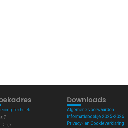
oekadres
Downloads
eiding Techniek
Algemene voorwaarden
et 7
Informatieboekje 2025-2026
Privacy- en Cookieverklaring
L Cuijk