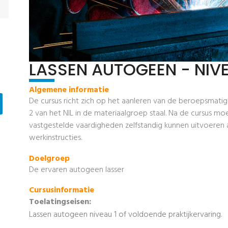
LASSEN AUTOGEEN - NIV
Algemene informatie
De cursus richt zich op het aanleren van de beroepsmati
2 van het NIL in de materiaalgroep staal. Na de cursus
vastgestelde vaardigheden zelfstandig kunnen uitvoeren 
werkinstructies.
Doelgroep
De ervaren autogeen lasser
Cursusinformatie
Toelatingseisen:
Lassen autogeen niveau 1 of voldoende praktijkervaring.