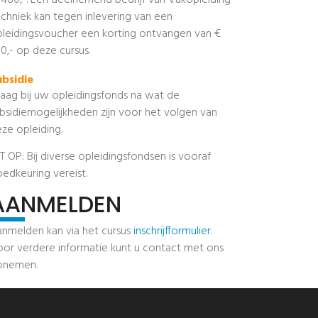
480,-. Een deelnemend bedrijf van Vakopleiding
chniek kan tegen inlevering van een
leidingsvoucher een korting ontvangen van €
0,- op deze cursus.
ubsidie
aag bij uw opleidingsfonds na wat de
bsidiemogelijkheden zijn voor het volgen van
ze opleiding.
T OP: Bij diverse opleidingsfondsen is vooraf
edkeuring vereist.
AANMELDEN
nmelden kan via het cursus
inschrijfformulier
.
or verdere informatie kunt u contact met ons
pnemen.