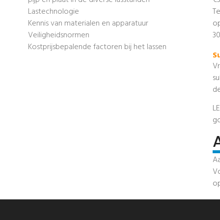
pijp en plaat in de diverse lasstanden
€3
Lastechnologie
Te
Kennis van materialen en apparatuur
op
Veiligheidsnormen
30
Kostprijsbepalende factoren bij het lassen
S
Vr
su
de
LE
go
Aa
Vo
o