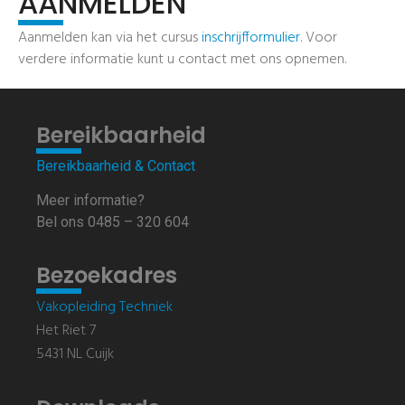
AANMELDEN
Aanmelden kan via het cursus
inschrijfformulier
. Voor
verdere informatie kunt u contact met ons opnemen.
Bereikbaarheid
Bereikbaarheid & Contact
Meer informatie?
Bel ons 0485 – 320 604
Bezoekadres
Vakopleiding Techniek
Het Riet 7
5431 NL Cuijk