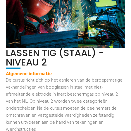
LASSEN TIG (STAAL) -
NIVEAU 2
Algemene informatie
De cursus richt zich op het aanleren van de beroepsmatige
vakhandelingen van booglassen in staal met niet-
afsmeltende elektrode in inert beschermgas op niveau 2
van het NIL. Op niveau 2 worden twee categorieën
onderscheiden. Na de cursus moeten de deelnemers de
omschreven en vastgestelde vaardigheden zelfstandig
kunnen uitvoeren aan de hand van tekeningen en
werkinstructies.