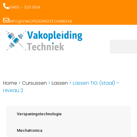
0485 - 320 604
INFO@VAKOPLEIDINGTECHNIEK.NL
Home
>
Cursussen
>
Lassen
>
Lassen TIG (staal) –
niveau 2
Verspaningstechnologie
Mechatronica