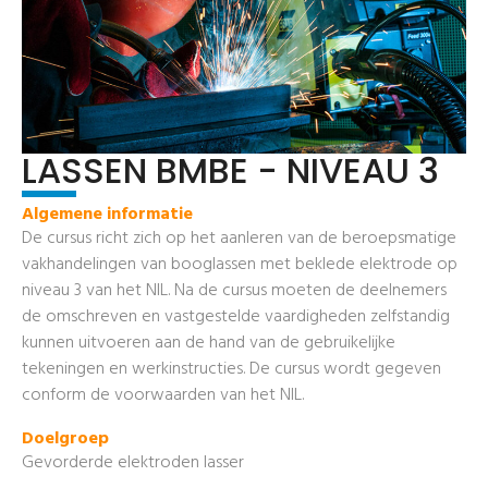
LASSEN BMBE - NIVEAU 3
Algemene informatie
De cursus richt zich op het aanleren van de beroepsmatige
vakhandelingen van booglassen met beklede elektrode op
niveau 3 van het NIL. Na de cursus moeten de deelnemers
de omschreven en vastgestelde vaardigheden zelfstandig
kunnen uitvoeren aan de hand van de gebruikelijke
tekeningen en werkinstructies. De cursus wordt gegeven
conform de voorwaarden van het NIL.
Doelgroep
Gevorderde elektroden lasser