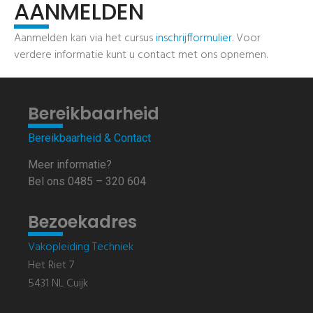
AANMELDEN
Aanmelden kan via het cursus
inschrijfformulier
. Voor
verdere informatie kunt u contact met ons opnemen.
Bereikbaarheid
Bereikbaarheid & Contact
Meer informatie?
Bel ons 0485 – 320 604
Bezoekadres
Vakopleiding Techniek
Het Riet 7
5431 NL Cuijk